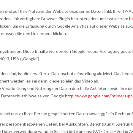
en und auf Ihre Nutzung der Website bezogenen Daten (inkl. Ihrer IP-A
enden Link verfügbare Browser-Plugin herunterladen und installieren:
h
licken, um die Erfassung durch Google Analytics auf dieser Website zuk
 müssen Sie den Link erneut klicken.
ingebunden. Diese Inhalte werden von Google Inc zur Verfügung gestell
4043, USA („Google“).
den sind, ist die erweiterte Datenschutzeinstellung aktiviert. Das bede
rt werden, es sei denn, diese spielen das Video ab.
Verarbeitung und Nutzung der Daten durch die Anbieter sowie Ihre di
en Datenschutzhinweise von Google
http://www.google.com/intl/de/+/po
ie bei uns zu Ihrer Person gespeicherten Daten sowie ggf. ein Recht au
hrer personenbezogenen Daten, bei Auskünften, Berichtigung, Sperrung 
e Datenverwendung wenden Sie sich bitte an uns: BVD Druck+Verlag A