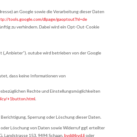
dresse) an Google sowie die Verarbeitung dieser Daten
ttp://tools.google.com/dlpage/gaoptout?hl=de
ünftig zu verhindern. Dabei wird ein Opt-Out-Cookie
t („Anbieter“). outube wird betrieben von der Google
utet, dass keine Informationen von
esbezüglichen Rechte und Einstellungsmöglichkeiten
licy/+1button.html
.
f Berichtigung, Sperrung oder Löschung dieser Daten.
oder Löschung von Daten sowie Widerruf ggf. erteilter
G, Landstrasse 153, 9494 Schaan,
bvd@bvd.li
oder