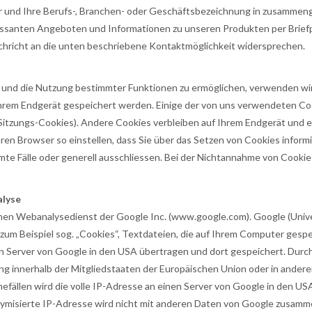
hr und Ihre Berufs-, Branchen- oder Geschäftsbezeichnung in zusammeng
essanten Angeboten und Informationen zu unseren Produkten per Brie
achricht an die unten beschriebene Kontaktmöglichkeit widersprechen.
 und die Nutzung bestimmter Funktionen zu ermöglichen, verwenden wi
f Ihrem Endgerät gespeichert werden. Einige der von uns verwendeten C
. Sitzungs-Cookies). Andere Cookies verbleiben auf Ihrem Endgerät und
ren Browser so einstellen, dass Sie über das Setzen von Cookies infor
e Fälle oder generell ausschliessen. Bei der Nichtannahme von Cookies
alyse
inen Webanalysedienst der Google Inc. (www.google.com). Google (Univ
zum Beispiel sog. „Cookies“, Textdateien, die auf Ihrem Computer gesp
 Server von Google in den USA übertragen und dort gespeichert. Durch
ung innerhalb der Mitgliedstaaten der Europäischen Union oder in and
fällen wird die volle IP-Adresse an einen Server von Google in den US
nymisierte IP-Adresse wird nicht mit anderen Daten von Google zusamm