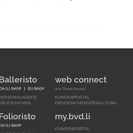
Balleristo
web connect
CH/LI SHOP
|
EU SHOP
aka "Direct Access"
PERSONALISIERTE
KUNDENPORTAL
DRUCKSACHEN
DRUCKSACHENVERWALTUNG
Folioristo
my.bvd.li
CH/LI SHOP
KUNDENPORTAL