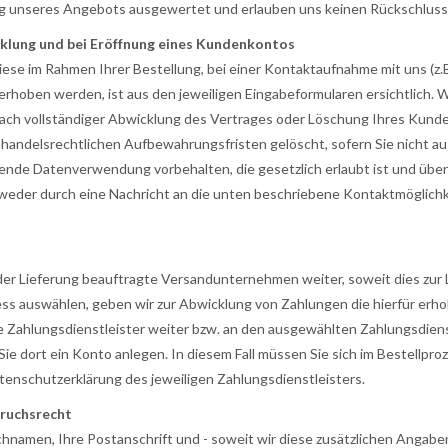
ng unseres Angebots ausgewertet und erlauben uns keinen Rückschluss 
lung und bei Eröffnung eines Kundenkontos
e im Rahmen Ihrer Bestellung, bei einer Kontaktaufnahme mit uns (z.B.
erhoben werden, ist aus den jeweiligen Eingabeformularen ersichtlich. 
ach vollständiger Abwicklung des Vertrages oder Löschung Ihres Kunde
andelsrechtlichen Aufbewahrungsfristen gelöscht, sofern Sie nicht aus
hende Datenverwendung vorbehalten, die gesetzlich erlaubt ist und über
tweder durch eine Nachricht an die unten beschriebene Kontaktmöglichk
der Lieferung beauftragte Versandunternehmen weiter, soweit dies zur Li
ess auswählen, geben wir zur Abwicklung von Zahlungen die hierfür er
te Zahlungsdienstleister weiter bzw. an den ausgewählten Zahlungsdien
Sie dort ein Konto anlegen. In diesem Fall müssen Sie sich im Bestellp
atenschutzerklärung des jeweiligen Zahlungsdienstleisters.
ruchsrecht
achnamen, Ihre Postanschrift und - soweit wir diese zusätzlichen Anga