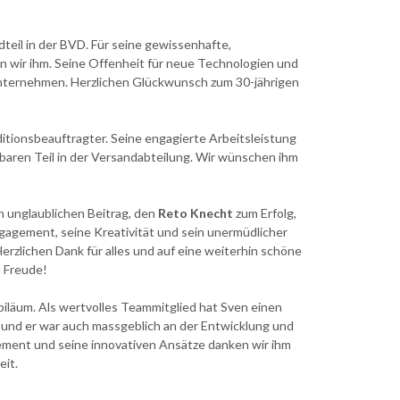
teil in der BVD. Für seine gewissenhafte,
 wir ihm. Seine Offenheit für neue Technologien und
 Unternehmen. Herzlichen Glückwunsch zum 30-jährigen
itionsbeauftragter. Seine engagierte Arbeitsleistung
baren Teil in der Versandabteilung. Wir wünschen ihm
n unglaublichen Beitrag, den
Reto Knecht
zum Erfolg,
ngagement, seine Kr
eativität und sein unermüdlicher
erzlichen Dank für alles und auf eine weiterhin schöne
d Freude!
biläum. Als wertvolles Teammitglied hat Sven einen
t und er war auch massgeblich an der Entwicklung und
agement und seine innovativen Ansätze danken wir ihm
eit.