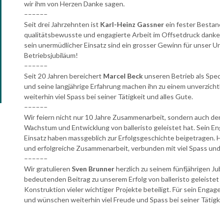
wir ihm von Herzen Danke sagen.
––––––
Seit drei Jahrzehnten ist
Karl-Heinz Gassner
ein fester Bestand
qualitätsbewusste und engagierte Arbeit im Offsetdruck danken
sein unermüdlicher Einsatz sind ein grosser Gewinn für unser
Betriebsjubiläum!
––––––
Seit 20 Jahren bereichert
Marcel Beck
unseren Betrieb als Sped
und seine langjährige Erfahrung machen ihn zu einem unverzicht
weiterhin viel Spass bei seiner Tätigkeit und alles Gute.
––––––
Wir feiern nicht nur 10 Jahre Zusammenarbeit, sondern auch de
Wachstum und Entwicklung von balleristo geleistet hat. Sein E
Einsatz haben massgeblich zur Erfolgsgeschichte beigetragen. H
und erfolgreiche Zusammenarbeit, verbunden mit viel Spass un
––––––
Wir gratulieren
Sven Brunner
herzlich zu seinem fünfjährigen Ju
bedeutenden Beitrag zu unserem Erfolg von balleristo geleiste
Konstruktion vieler wichtiger Projekte beteiligt. Für sein Eng
und wünschen weiterhin viel Freude und Spass bei seiner Tätigk