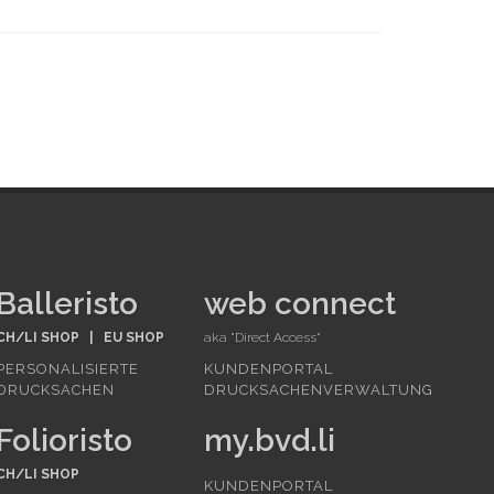
Balleristo
web connect
CH/LI SHOP
|
EU SHOP
aka "Direct Access"
PERSONALISIERTE
KUNDENPORTAL
DRUCKSACHEN
DRUCKSACHENVERWALTUNG
Folioristo
my.bvd.li
CH/LI SHOP
KUNDENPORTAL