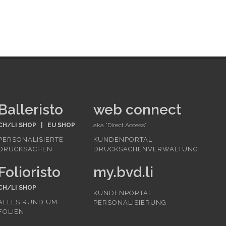
Balleristo
web connect
CH/LI SHOP
|
EU SHOP
aka "Direct Access"
PERSONALISIERTE
KUNDENPORTAL
DRUCKSACHEN
DRUCKSACHENVERWALTUNG
Folioristo
my.bvd.li
CH/LI SHOP
KUNDENPORTAL
ALLES RUND UM
PERSONALISIERUNG
FOLIEN