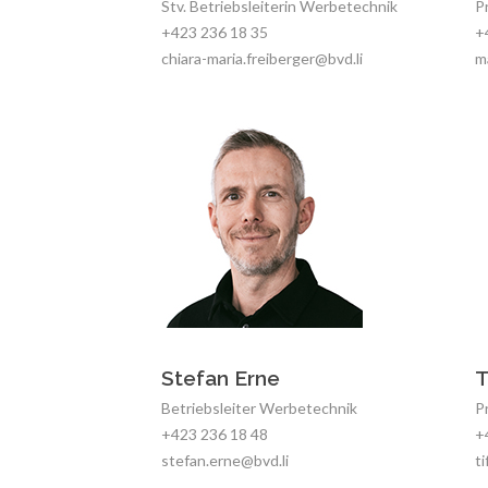
Stv. Betriebsleiterin Werbetechnik
P
+423 236 18 35
+
chiara-maria.freiberger@
bvd.li
m
Stefan Erne
T
Betriebsleiter Werbetechnik
P
+423 236 18 48
+
stefan.erne@
bvd.li
t