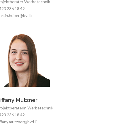
rojektberater Werbetechnik
423 236 18 49
artin.huber@
bvd.li
iffany Mutzner
rojektberaterin Werbetechnik
423 236 18 42
iffany.mutzner@
bvd.li